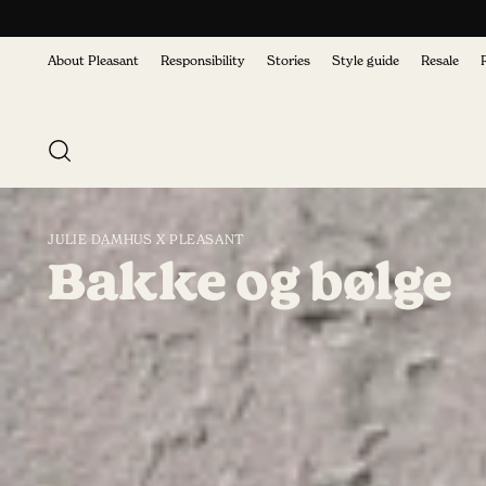
About Pleasant
Responsibility
Stories
Style guide
Resale
JULIE DAMHUS X PLEASANT
Bakke og bølge